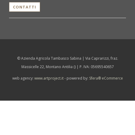
CONTATTI
© Azienda Agricola Tambasco Sabina | Via Caprarizzi, fraz.
Massicelle 22, Montano Antilia () | P. IVA: 05695540657
web agency:
www.artproject.it
- powered by:
Sfera® eCommerce