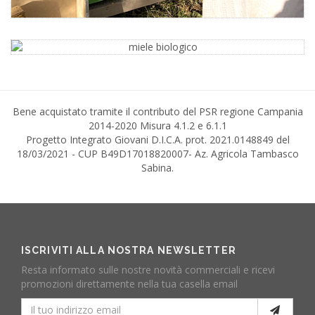
Bene acquistato tramite il contributo del PSR regione Campania
2014-2020 Misura 4.1.2 e 6.1.1
Progetto Integrato Giovani D.I.C.A. prot. 2021.0148849 del
18/03/2021 - CUP B49D17018820007- Az. Agricola Tambasco
Sabina.
ISCRIVITI ALLA NOSTRA NEWSLETTER
Resta informato sulle nostre novità commerciali e ricevi
promozioni direttamente nella tua casella email